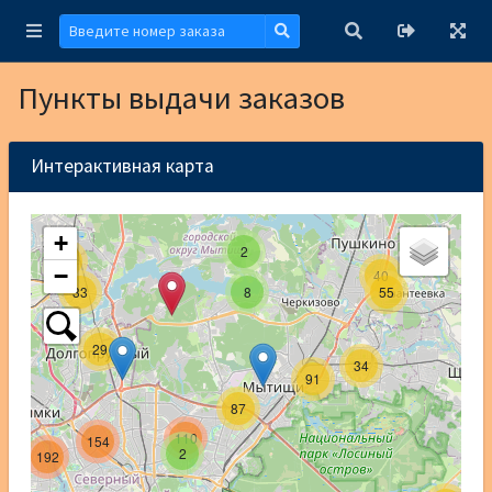
Пункты выдачи заказов
Интерактивная карта
+
2
38
−
40
33
8
55
29
34
91
87
110
154
2
192